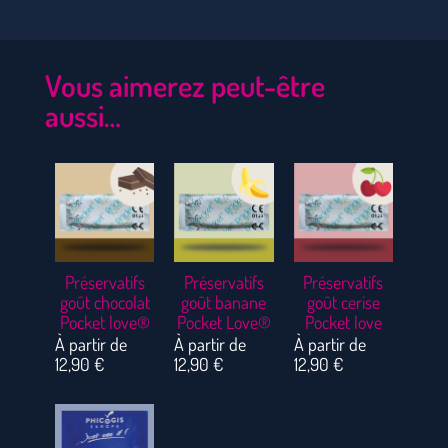
Vous aimerez peut-être
aussi…
Préservatifs
Préservatifs
Préservatifs
goût chocolat
goût banane
goût cerise
Pocket love®
Pocket Love®
Pocket love
À partir de
À partir de
À partir de
12,90
€
12,90
€
12,90
€