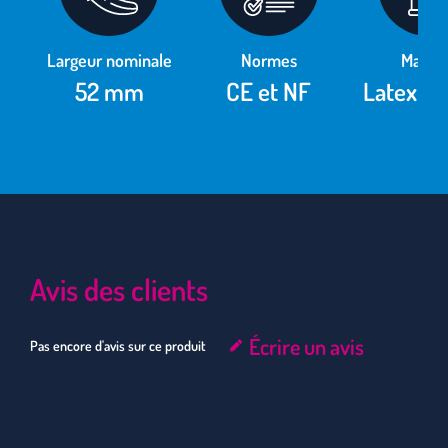
Largeur nominale
Normes
Matièr
52 mm
CE et NF
Latex na
Avis des clients
Écrire un avis
Pas encore d'avis sur ce produit