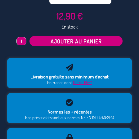
t
e
12,90
€
r
n
En stock
a
t
i
AJOUTER AU PANIER
v
e
:
Livraison gratuite sans minimum d'achat
En France dont
Outre-Mer*
Normes les + récentes
Nos préservatifs sont aux normes NF EN ISO 4074:2014