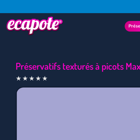
Prése
Préservatifs texturés à picots M
★
★
★
★
★