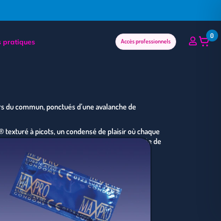
0
Accès professionnels
 pratiques
hors du commun, ponctués d’une avalanche de
 texturé à picots, un condensé de plaisir où chaque
uses surprises. Avec sa surface texturée ornée de
vous promet des frissons de plaisir à chaque
e expérience unique
r une protection irréprochable
ensations intenses