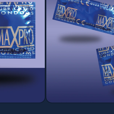
Pack de
Livraison gratuite sans
N
minimum d'achat
En France dont
Outre-Mer*