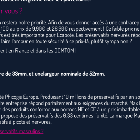
ur vous ?
 ça restera notre priorité. Afin de vous donner accès à une contracep
 100 au prix de 9,90€ et 26,90€ respectivement ! Ce faible prix ne 
atifs est très importante pour Ecapote. Les préservatifs nervurés r
 Faire l’amour en toute sécurité à ce prix-là, plutôt sympa non ?
ement en France et dans les DOMTOM !
re de 33mm, et unelargeur nominale de 52mm.
é Phicogis Europe. Produisant 10 millions de préservatifs par an 
cette entreprise répond parfaitement aux exigences du marché. Ma
 des produits conforme aux normes NF et CE à un prix imbattable. 
 propose des préservatifs dès 0.33 centimes l’unité. La marque Max
ifs à picots et nervurés.
servatifs masculins ?