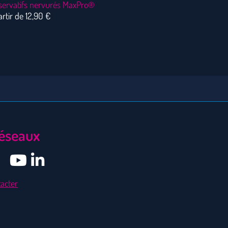
servatifs nervurés MaxPro®
artir de
12,90
€
éseaux
acter