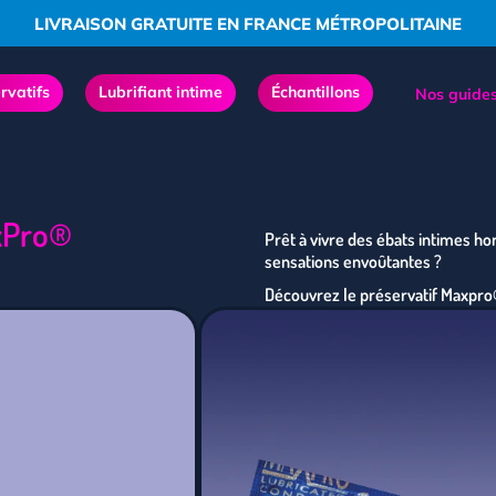
LIVRAISON GRATUITE EN FRANCE MÉTROPOLITAINE
rvatifs
Lubrifiant intime
Échantillons
Nos guides
axPro®
Prêt à vivre des ébats intimes 
sensations envoûtantes ?
Découvrez le préservatif Maxpro®
mouvement s’enflamme de délicie
picots exaltants, ce préservatif 
effleurement.
Conception texturée pour un
Matière de haute qualité pou
Osez explorer un monde de s